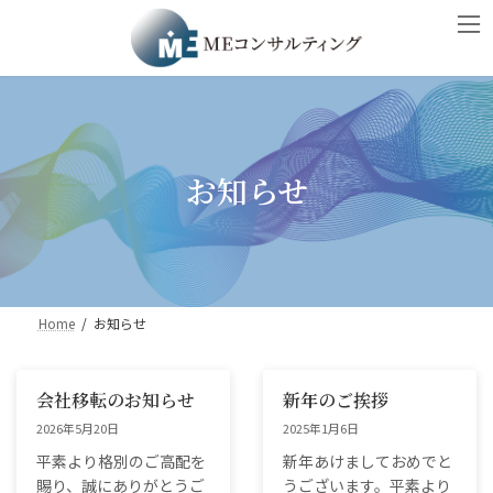
コ
ナ
ン
ビ
テ
ゲ
ン
ー
ツ
シ
へ
ョ
ス
ン
キ
に
お知らせ
ッ
移
プ
動
Home
お知らせ
会社移転のお知らせ
新年のご挨拶
2026年5月20日
2025年1月6日
平素より格別のご高配を
新年あけましておめでと
賜り、誠にありがとうご
うございます。平素より