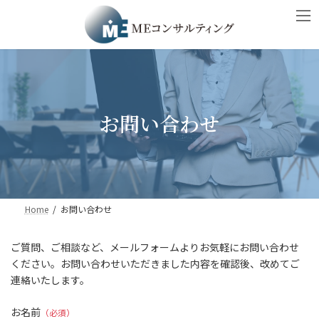
コ
ナ
ン
ビ
テ
ゲ
ン
ー
ツ
シ
へ
ョ
ス
ン
キ
に
お問い合わせ
ッ
移
プ
動
Home
お問い合わせ
ご質問、ご相談など、メールフォームよりお気軽にお問い合わせ
ください。お問い合わせいただきました内容を確認後、改めてご
連絡いたします。
お名前
（必須）