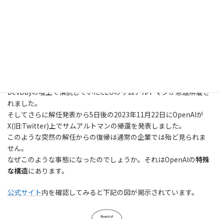
～OpenAIの社内構造から徹底解
説～
2023年11月22日
OpenAIは2023年11月6日にDevDayで重大発表をした僅か11日後
の11月17日。
DevDayの壇上で演説していたCEOのサムアルトマンが急遽解雇さ
れました。
そしてさらに解任発表から5日後の2023年11月22日にOpenAIが
X(旧:Twitter)上でサムアルトマンの帰還を発表しました。
このような突然の解任からの復帰は通常の企業では殆ど見られま
せん。
なぜこのような事態になったのでしょうか。それはOpenAIの
特殊
な構造
にあります。
公式サイト
内を確認してみると下記の図が掲示されています。