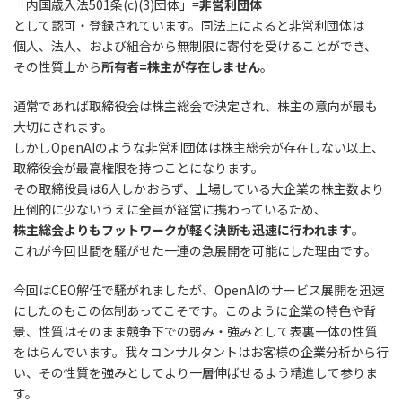
「内国歳入法501条(c)(3)団体」=
非営利団体
として認可・登録されています。同法上によると非営利団体は
個人、法人、および組合から無制限に寄付を受けることができ、
その性質上から
所有者=株主が存在しません
。
通常であれば取締役会は株主総会で決定され、株主の意向が最も
大切にされます。
しかしOpenAIのような非営利団体は株主総会が存在しない以上、
取締役会が最高権限を持つことになります。
その取締役員は6人しかおらず、上場している大企業の株主数より
圧倒的に少ないうえに全員が経営に携わっているため、
株主総会よりもフットワークが軽く決断も迅速に行われます
。
これが今回世間を騒がせた一連の急展開を可能にした理由です。
今回はCEO解任で騒がれましたが、OpenAIのサービス展開を迅速
にしたのもこの体制あってこそです。このように企業の特色や背
景、性質はそのまま競争下での弱み・強みとして表裏一体の性質
をはらんでいます。我々コンサルタントはお客様の企業分析から行
い、その性質を強みとしてより一層伸ばせるよう精進して参りま
す。